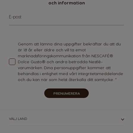
German
Greek
och information
Sign
Guatemala
Honduras
E-post
Up
Spanish
Spanish
for
Our
Newsletter:
Hong Kong
Hong Kong
English
Chinese
Genom att lämna dina uppgifter bekräftar du att du
är 18 år eller äldre och vill ta emot
Hungary
Indonesia
marknadsföringskommunikation från NESCAFÉ®
Hungarian
Indonesian
Dolce Gusto® och andra betrodda Nestlé-
varumärken. Dina personuppgifter kommer att
behandlas i enlighet med vårt
integritetsmeddelande
Italy
Japan
och du kan när som helst återkalla ditt samtycke.
Italian
Japanese
PRENUMERERA
Korea
Latvia
Korean
Latvian
Lithuania
Malaysia
VÄLJ LAND
Lithuanian
Malay