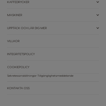
Malta
Mexico
KAFFEDRYCKER
Maltese
Spanish
MASKINER
Nicaragua
Netherland
Spanish
Dutch
UPPTÄCK OCH LÄR DIG MER
Norway
Panama
VILLKOR
Norwegian
Spanish
Paraguay
Peru
INTEGRITETSPOLICY
Spanish
Spanish
COOKIEPOLICY
Philippines
Poland
Filipino
Polish
Sekretessinställningar
Tillgänglighetsmeddelande
Portugal
Republic of
Ireland
KONTAKTA OSS
Portuguese
English
Romania
Rusia