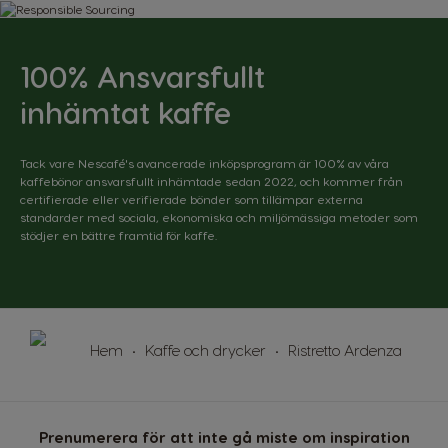
Caribbean
Chile
English
Spanish
100% Ansvarsfullt
Colombia
Costa Rica
inhämtat kaffe
Spanish
Spanish
Croatia
Czechia
Tack vare Nescafé's avancerade inköpsprogram är 100% av våra
kaffebönor ansvarsfullt inhämtade sedan 2022, och kommer från
Croatian
Czeck
certifierade eller verifierade bönder som tillämpar externa
standarder med sociala, ekonomiska och miljömässiga metoder som
Denmark
Ecuador
stödjer en bättre framtid för kaffe.
Dannish
Spanish
El Salvador
Estonia
Spanish
Estonian
Hem
Kaffe och drycker
Ristretto Ardenza
Finland
France
Finnish
French
Germany
Greece
Prenumerera för att inte gå miste om inspiration