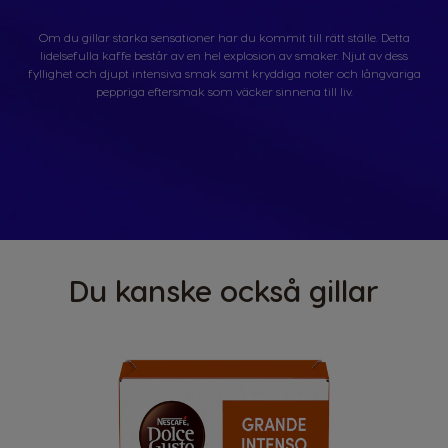
Om du gillar starka sensationer har du kommit till rätt ställe. Detta
lidelsefulla kaffe består av en hel explosion av smaker. Njut av dess
fyllighet och djupt intensiva smak samt kryddiga noter och långvariga
peppriga eftersmak som väcker sinnena till liv.
Du kanske också gillar
Roast and Ground Coffee
16 black pods x 7g = 112g