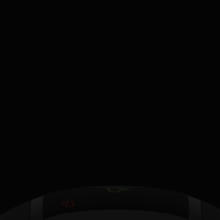
Finland
Finnish
Greece
Greek
Hong Kong
English
Indonesia
Indonesian
Korea
Korean
Malaysia
Malay