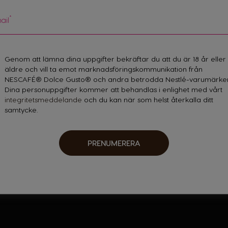
Landsväljare
*
ail
Genom att lämna dina uppgifter bekräftar du att du är 18 år eller
Austria
äldre och vill ta emot marknadsföringskommunikation från
German
NESCAFÉ® Dolce Gusto® och andra betrodda Nestlé-varumärken.
Dina personuppgifter kommer att behandlas i enlighet med vårt
integritetsmeddelande
och du kan när som helst återkalla ditt
Brazil
samtycke.
Portuguese
Chile
PRENUMERERA
Spanish
Croatia
Croatian
Ecuador
Spanish