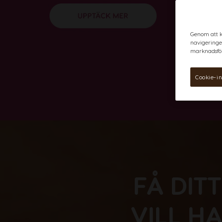
Genom att kl
navigeringe
marknadsför
Cookie-in
FÅ DIT
VILL H