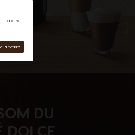
att förbättra
alla cookies
 SOM DU
É DOLCE