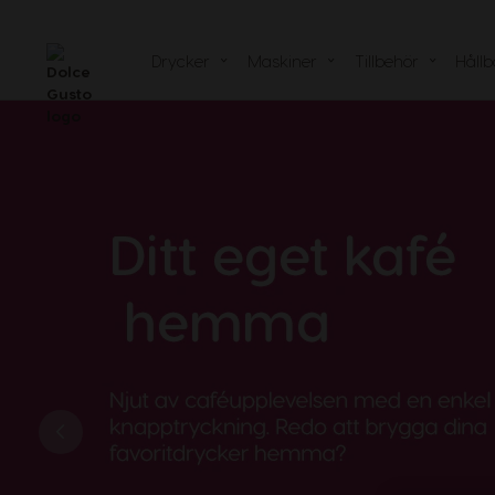
Jämförelse av
maskiner
Drycker
Maskiner
Tillbehör
Hållb
Hjälpcenter för
Recycle you
maskiner
Våra hållbarhetsåtaganden
Våra artiklar
Recept
Se alla Dolce Gusto-tillbehör
gentemot planeten