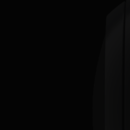
Mexico
Spanish
Norway
Norwegian
Peru
Spanish
Portugal
Portuguese
Rusia
Russian
Slovakia
Slovak