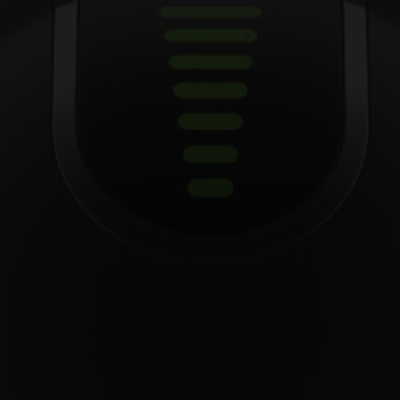
Netherland
Dutch
Panama
Spanish
Philippines
Filipino
Republic of Ireland
English
Serbia
Serbian
Slovenia
Slovene