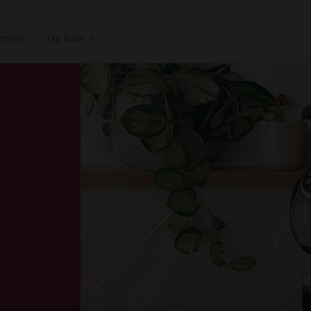
arhet
Ditt kafé
r capsules