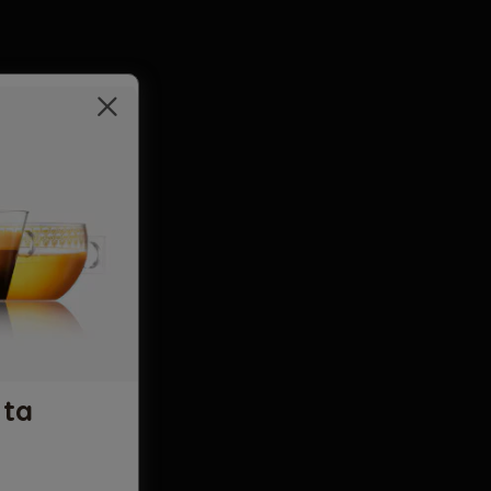
×
 ta