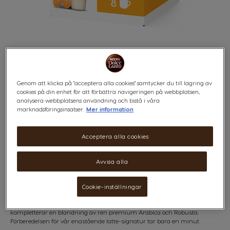
Genom att klicka på "acceptera alla cookies" samtycker du till lagring av
cookies på din enhet för att förbättra navigeringen på webbplatsen,
LATTE MACCHIATO
Skip
analysera webbplatsens användning och bistå i våra
to
marknadsföringsinsatser.
Mer information
the
beginning
Enastående och fyllig
of
Acceptera alla cookies
the
images
gallery
Avvisa alla
x8
x8
Cookie-inställningar
Upptäck tre lager av rent behag. Varm, len mjölk och fylligt skum
kompletterar en blandning av ren premium Arabica och Robusta.
Förberedelsen för vår enastående latte-signatur tar bara en minut.