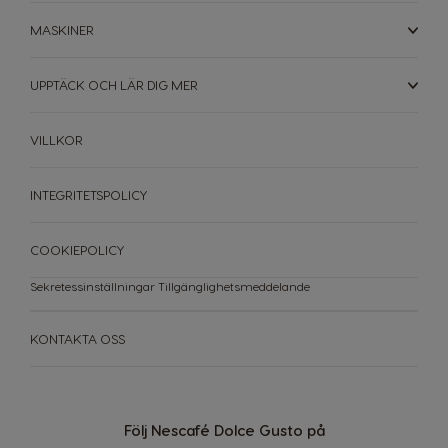
Maltese
Spanish
MASKINER
Nicaragua
Netherland
Spanish
Dutch
UPPTÄCK OCH LÄR DIG MER
Norway
Panama
VILLKOR
Norwegian
Spanish
INTEGRITETSPOLICY
Paraguay
Peru
Spanish
Spanish
COOKIEPOLICY
Philippines
Poland
Sekretessinställningar
Tillgänglighetsmeddelande
Filipino
Polish
Portugal
Republic of
KONTAKTA OSS
Ireland
Portuguese
English
Romania
Rusia
Följ Nescafé Dolce Gusto på
Romanian
Russian