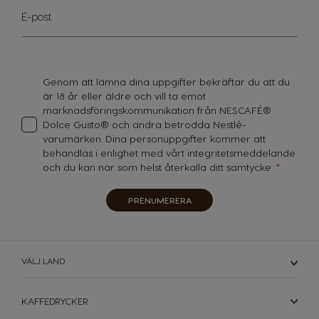
Sign
E-post
Up
Guatemala
Honduras
for
Spanish
Spanish
Our
Newsletter:
Hong Kong
Hong Kong
Genom att lämna dina uppgifter bekräftar du att du
English
Chinese
är 18 år eller äldre och vill ta emot
marknadsföringskommunikation från NESCAFÉ®
Hungary
Indonesia
Dolce Gusto® och andra betrodda Nestlé-
Hungarian
Indonesian
varumärken. Dina personuppgifter kommer att
behandlas i enlighet med vårt
integritetsmeddelande
och du kan när som helst återkalla ditt samtycke.
Italy
Japan
Italian
Japanese
PRENUMERERA
Korea
Latvia
Korean
Latvian
VÄLJ LAND
Lithuania
Malaysia
Lithuanian
Malay
KAFFEDRYCKER
Malta
Mexico