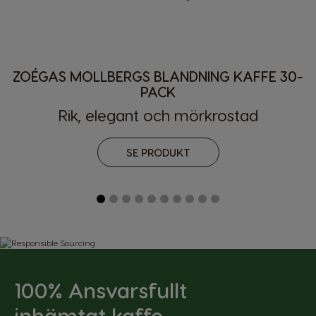
ZOÉGAS MOLLBERGS BLANDNING KAFFE 30-
PACK
Rik, elegant och mörkrostad
Landsväljare
SE PRODUKT
Argentina
Austria
Spanish
German
Belgium
Belgium
French
Dutch
Brazil
Bulgaria
100% Ansvarsfullt
Portuguese
Bulgarian
inhämtat kaffe