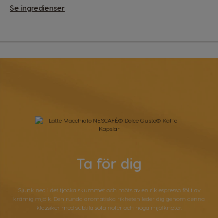
Se ingredienser
Ta för dig
Sjunk ned i det tjocka skummet och möts av en rik espresso följt av
krämig mjölk. Den runda aromatiska rikheten leder dig genom denna
klassiker med subtila söta noter och höga mjölknoter.