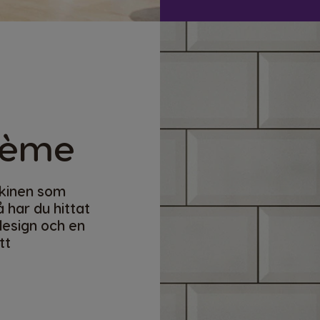
rème
skinen som
å har du hittat
design och en
tt