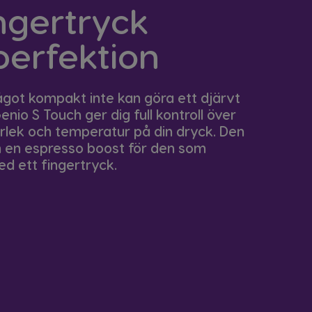
ingertryck
perfektion
got kompakt inte kan göra ett djärvt
nio S Touch ger dig full kontroll över
torlek och temperatur på din dryck. Den
n en espresso boost för den som
ed ett fingertryck.