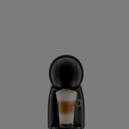
Estonia
Estonian
Germany
German
Honduras
Spanish
Hungary
Hungarian
Japan
Japanese
Lithuania
Lithuanian