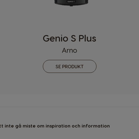
Nicaragua
Spanish
Paraguay
Genio S Plus
Spanish
Arno
Poland
Polish
SE PRODUKT
Romania
Romanian
Singapore
Malay
Spain
t inte gå miste om inspiration och information
Spanish