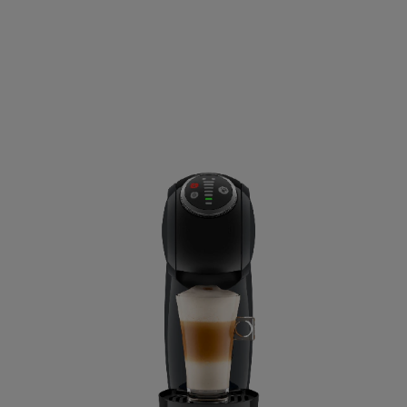
France
French
Guatemala
Spanish
Hong Kong
Chinese
Italy
Italian
Latvia
Latvian
Malta
Maltese