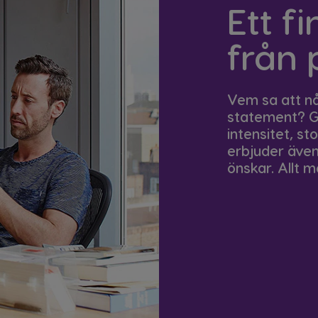
Ett f
från 
Vem sa att nå
statement? Ge
intensitet, s
erbjuder äve
önskar. Allt m