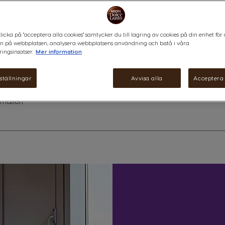
Med den sofistikerade pekskä
Genio S Touch vår ultimata mask
sekunder.
icka på "acceptera alla cookies" samtycker du till lagring av cookies på din enhet för 
Ytterligare information
n på webbplatsen, analysera webbplatsens användning och bistå i våra
ingsinsatser.
Mer information
ställningar
Avvisa alla
Acceptera 
rmation