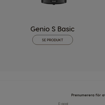
Netherland
Dutch
Panama
Genio S Basic
Spanish
Philippines
SE PRODUKT
Filipino
Republic of Ireland
English
Serbia
Serbian
Slovenia
Prenumerera för at
Slovene
Sign
E-post