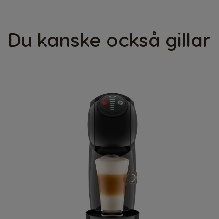
Finland
Finnish
Du kanske också gillar
Greece
Greek
Hong Kong
English
Indonesia
Indonesian
Korea
Korean
Malaysia
Malay