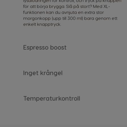
lysdiodringen för kontroll, och tryck på knappen
för att börja brygga. Slå på stort? Med XL-
funktionen kan du avnjuta en extra stor
morgonkopp (upp till 300 ml) bara genom ett
enkelt knapptryck.
Argentina
Spanish
Espresso boost
Belgium
Dutch
Inget krångel
Caribbean
English
Temperaturkontroll
Costa Rica
Spanish
Denmark
Dannish