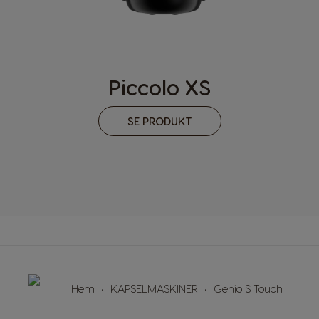
Mexico
Spanish
Norway
Piccolo XS
Norwegian
Peru
SE PRODUKT
Spanish
Portugal
Portuguese
Rusia
Russian
Slovakia
Hem
KAPSELMASKINER
Genio S Touch
Slovak