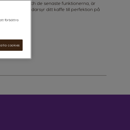
rmsdesignen och de senaste funktionerna, är
in som skräddarsyr ditt kaffe till perfektion på
att förbättra
alla cookies