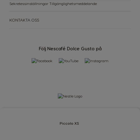
Sekretessinställningar
Tillgänglighetsmeddelande
Thailand
Thailand
English
Thai
KONTAKTA OSS
Turkey
Uae
Turkish
English
Följ Nescafé Dolce Gusto på
Uae
Ukraine
Arabic
Ukranian
Uruguay
United Kingdom
Spanish
English
Venezuela
Spanish
Piccolo XS