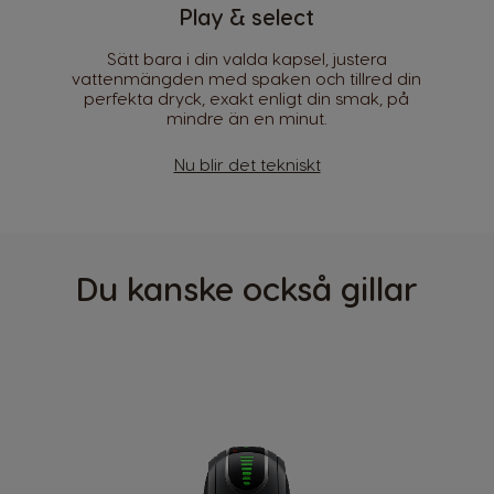
Play & select
Brazil
Bulgaria
Portuguese
Bulgarian
Sätt bara i din valda kapsel, justera
vattenmängden med spaken och tillred din
perfekta dryck, exakt enligt din smak, på
Caribbean
Chile
mindre än en minut.
English
Spanish
Nu blir det tekniskt
Colombia
Costa Rica
Spanish
Spanish
Croatia
Czechia
Croatian
Czeck
Du kanske också gillar
Denmark
Ecuador
Dannish
Spanish
El Salvador
Estonia
Spanish
Estonian
Finland
France