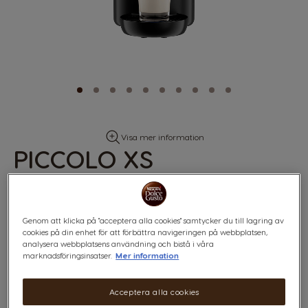
Skip
Visa mer information
to
PICCOLO XS
the
beginning
of
the
images
gallery
Genom att klicka på "acceptera alla cookies" samtycker du till lagring av
cookies på din enhet för att förbättra navigeringen på webbplatsen,
Kaffemaskin
analysera webbplatsens användning och bistå i våra
marknadsföringsinsatser.
Mer information
PICCOLO XS
Manuell | Svart | 220V
Acceptera alla cookies