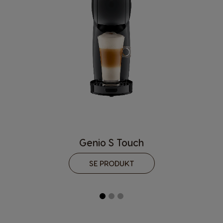
Finnish
French
Germany
Greece
German
Greek
Guatemala
Honduras
Spanish
Spanish
Hong Kong
Hong Kong
English
Chinese
Hungary
Indonesia
Hungarian
Indonesian
Genio S Touch
Italy
Japan
SE PRODUKT
Italian
Japanese
Korea
Latvia
Korean
Latvian