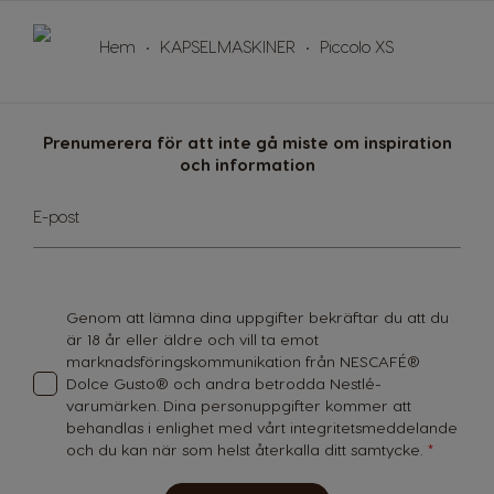
Lithuania
Malaysia
Lithuanian
Malay
Hem
KAPSELMASKINER
Piccolo XS
Malta
Mexico
Maltese
Spanish
Prenumerera för att inte gå miste om inspiration
Nicaragua
Netherland
och information
Spanish
Dutch
Sign
E-post
Up
Norway
Panama
for
Our
Norwegian
Spanish
Newsletter:
Paraguay
Peru
Genom att lämna dina uppgifter bekräftar du att du
Spanish
Spanish
är 18 år eller äldre och vill ta emot
marknadsföringskommunikation från NESCAFÉ®
Dolce Gusto® och andra betrodda Nestlé-
Philippines
Poland
varumärken. Dina personuppgifter kommer att
Filipino
Polish
behandlas i enlighet med vårt
integritetsmeddelande
och du kan när som helst återkalla ditt samtycke.
Portugal
Republic of
Ireland
Portuguese