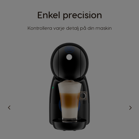
Enkel precision
Kontrollera varje detalj på din maskin
Säkerhetsinformation
Landsväljare
Argentina
Austria
Spanish
German
Belgium
Belgium
French
Dutch