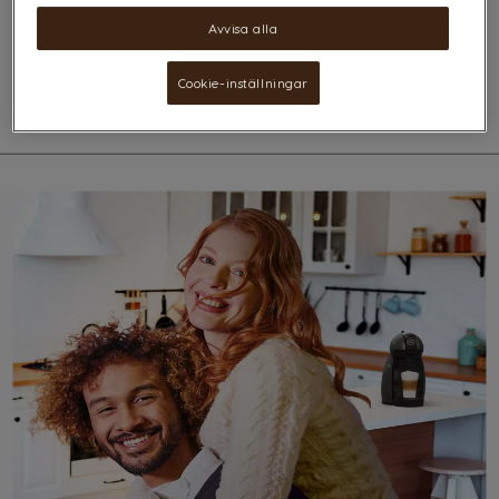
Superkompakt och kapabel. Piccolo XS passar när du vill avnjuta en hel
kafémeny med ett enkelt knapptryck. Med det manuella valsystemet
Avvisa alla
ligger kontrollen alltid i dina händer.
Ytterligare information
Cookie-inställningar