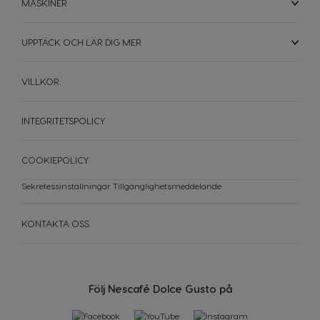
MASKINER
Nicaragua
Netherland
UPPTÄCK OCH LÄR DIG MER
Spanish
Dutch
VILLKOR
Norway
Panama
Norwegian
Spanish
INTEGRITETSPOLICY
Paraguay
Peru
Spanish
Spanish
COOKIEPOLICY
Philippines
Poland
Sekretessinställningar
Tillgänglighetsmeddelande
Filipino
Polish
KONTAKTA OSS
Portugal
Republic of
Ireland
Portuguese
English
Följ Nescafé Dolce Gusto på
Romania
Rusia
Romanian
Russian