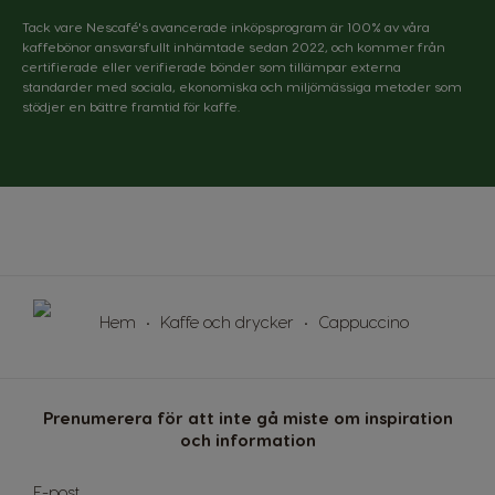
English
Spanish
Tack vare Nescafé's avancerade inköpsprogram är 100% av våra
kaffebönor ansvarsfullt inhämtade sedan 2022, och kommer från
certifierade eller verifierade bönder som tillämpar externa
Colombia
Costa Rica
standarder med sociala, ekonomiska och miljömässiga metoder som
Spanish
Spanish
stödjer en bättre framtid för kaffe.
Croatia
Czechia
Croatian
Czeck
Denmark
Ecuador
Dannish
Spanish
El Salvador
Estonia
Spanish
Estonian
Hem
Kaffe och drycker
Cappuccino
Finland
France
Finnish
French
Prenumerera för att inte gå miste om inspiration
och information
Germany
Greece
German
Greek
Sign
E-post