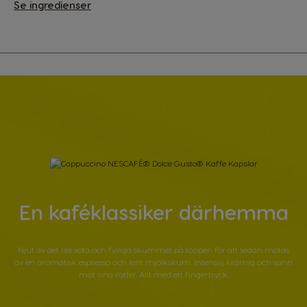
Se ingredienser
En kaféklassiker därhemma
Njut av det lite söta och fylliga skummet på toppen för att sedan mötas
av en aromatisk espresso och lent mjölkskum. Intensiv, krämig och sann
mot sina rötter. Allt med ett fingertryck.