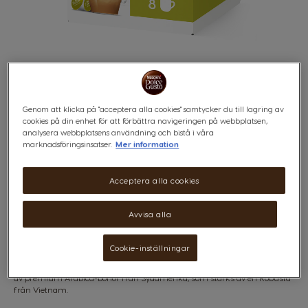
Genom att klicka på "acceptera alla cookies" samtycker du till lagring av
cookies på din enhet för att förbättra navigeringen på webbplatsen,
CAPPUCCINO
analysera webbplatsens användning och bistå i våra
Skip
marknadsföringsinsatser.
Mer information
to
the
beginning
of
Acceptera alla cookies
the
images
x8
x8
Avvisa alla
gallery
Cookie-inställningar
En italiensk klassiker, redo på några få sekunder. Du kommer att älska
det generösa, rika lager av skum som möter en intensiv espresso, gjord
av premium Arabica-bönor från Sydamerika, som stärks av en Robusta
från Vietnam.