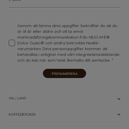
Up
Guatemala
Honduras
for
Our
Spanish
Spanish
Newsletter:
Hong Kong
Hong Kong
Genom att lämna dina uppgifter bekräftar du att du
är 18 år eller äldre och vill ta emot
English
Chinese
marknadsföringskommunikation från NESCAFÉ®
Dolce Gusto® och andra betrodda Nestlé-
Hungary
Indonesia
varumärken. Dina personuppgifter kommer att
Hungarian
Indonesian
behandlas i enlighet med vårt
integritetsmeddelande
och du kan när som helst återkalla ditt samtycke.
Italy
Japan
Italian
Japanese
PRENUMERERA
Korea
Latvia
Korean
Latvian
VÄLJ LAND
Lithuania
Malaysia
Lithuanian
Malay
KAFFEDRYCKER
Malta
Mexico
Maltese
Spanish