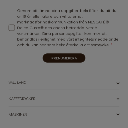
Newsletter:
Genom att lämna dina uppgifter bekräftar du att du
Korea
Latvia
är 18 år eller äldre och vill ta emot
Korean
Latvian
marknadsföringskommunikation från NESCAFÉ®
Dolce Gusto® och andra betrodda Nestlé-
Lithuania
Malaysia
varumärken. Dina personuppgifter kommer att
Lithuanian
Malay
behandlas i enlighet med vårt
integritetsmeddelande
och du kan när som helst återkalla ditt samtycke.
Malta
Mexico
Maltese
Spanish
PRENUMERERA
Nicaragua
Netherland
Spanish
Dutch
VÄLJ LAND
Norway
Panama
Norwegian
Spanish
KAFFEDRYCKER
Paraguay
Peru
MASKINER
Spanish
Spanish