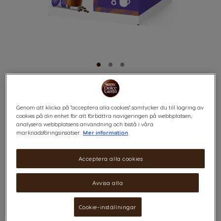
MOCHA
Skip
to
Genom att klicka på "acceptera alla cookies" samtycker du till lagring av
the
cookies på din enhet för att förbättra navigeringen på webbplatsen,
beginning
analysera webbplatsens användning och bistå i våra
Generös och intensiv
of
marknadsföringsinsatser.
Mer information
the
images
gallery
Acceptera alla cookies
x8
x8
Avvisa alla
Unna dig denna caféfavorit hemma, som också kallas "mocaccino" och
som vi uttalar "mo·kuh". Du kommer att älska våra Mocha kaffekapslars
Cookie-inställningar
krämiga konsistens och söta chokladsmak med en touch av premium
Arabica-kaffe. De är helt oemotståndliga.