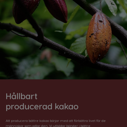
Spanish
German
Belgium
Belgium
French
Dutch
Brazil
Bulgaria
Portuguese
Bulgarian
Caribbean
Chile
English
Spanish
Colombia
Costa Rica
Spanish
Spanish
Hållbart
Croatia
Czechia
Croatian
Czeck
producerad kakao
Denmark
Ecuador
Dannish
Spanish
Att producera bättre kakao börjar med att förbättra livet för de
människor som odlar den. Vi utbildar bönder i bättre