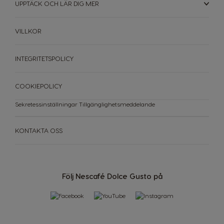
UPPTÄCK OCH LÄR DIG MER
Philippines
Poland
Filipino
Polish
VILLKOR
Portugal
Republic of
Ireland
Portuguese
English
INTEGRITETSPOLICY
Romania
Rusia
COOKIEPOLICY
Romanian
Russian
Sekretessinställningar
Tillgänglighetsmeddelande
Serbia
Singapore
Serbian
Malay
KONTAKTA OSS
Slovakia
Slovenia
Slovak
Slovene
Följ Nescafé Dolce Gusto på
Spain
Sweden
Spanish
Swedish
Switzerland
Switzerland