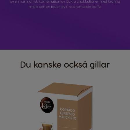
av en harmonisk kombination av läckra chokladtoner med krämig
mjölk och en touch av fint, aromatiskt kaffe.
Du kanske också gillar