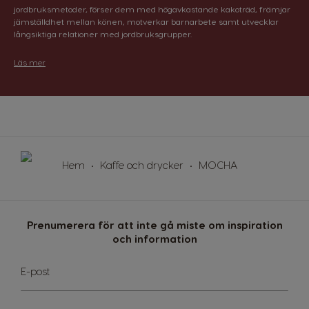
jordbruksmetoder, förser dem med högavkastande kakoträd, främjar
El Salvador
Estonia
jämställdhet mellan könen, motverkar barnarbete samt utvecklar
Spanish
Estonian
långsiktiga relationer med jordbruksgrupper.
Finland
France
Läs mer
Finnish
French
Germany
Greece
German
Greek
Guatemala
Honduras
Hem
Kaffe och drycker
MOCHA
Spanish
Spanish
Hong Kong
Hong Kong
English
Chinese
Prenumerera för att inte gå miste om inspiration
och information
Hungary
Indonesia
Hungarian
Indonesian
Sign
E-post
Up
for
Italy
Japan
Our
Italian
Japanese