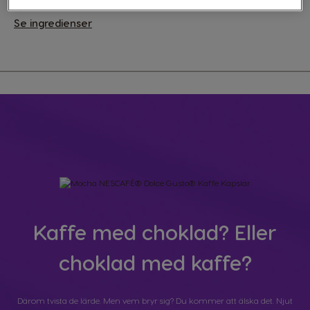
Se ingredienser
Kaffe med choklad? Eller
choklad med kaffe?
Därom tvista de lärde. Men vem bryr sig? Du kommer att älska det. Njut