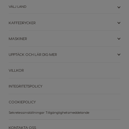
VÄLJ LAND
Malta
Mexico
Maltese
Spanish
KAFFEDRYCKER
Nicaragua
Netherland
Spanish
MASKINER
Dutch
Norway
Panama
UPPTÄCK OCH LÄR DIG MER
Norwegian
Spanish
VILLKOR
Paraguay
Peru
Spanish
Spanish
INTEGRITETSPOLICY
Philippines
Poland
Filipino
Polish
COOKIEPOLICY
Portugal
Republic of
Sekretessinställningar
Tillgänglighetsmeddelande
Ireland
Portuguese
English
KONTAKTA OSS