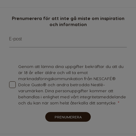
Germany
Greece
German
Greek
Prenumerera för att inte gå miste om inspiration
och information
Guatemala
Honduras
Spanish
Spanish
Sign
E-post
Up
for
Hong Kong
Hong Kong
Our
English
Chinese
Newsletter:
Genom att lämna dina uppgifter bekräftar du att du
Hungary
Indonesia
är 18 år eller äldre och vill ta emot
Hungarian
Indonesian
marknadsföringskommunikation från NESCAFÉ®
Dolce Gusto® och andra betrodda Nestlé-
Italy
Japan
varumärken. Dina personuppgifter kommer att
Italian
Japanese
behandlas i enlighet med vårt
integritetsmeddelande
och du kan när som helst återkalla ditt samtycke.
Korea
Latvia
Korean
Latvian
PRENUMERERA
Lithuania
Malaysia
Lithuanian
Malay