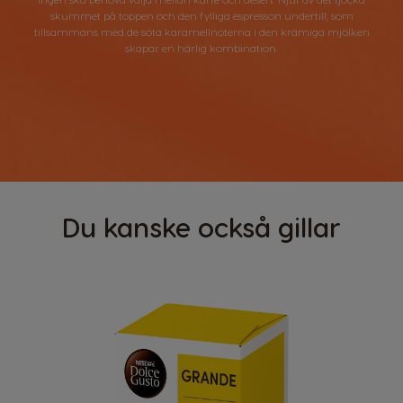
skummet på toppen och den fylliga espresson undertill, som
tillsammans med de söta karamellnoterna i den krämiga mjölken
skapar en härlig kombination.
Du kanske också gillar