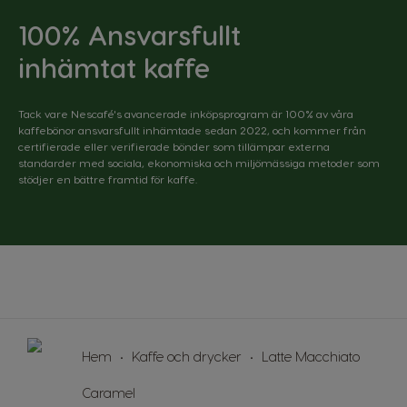
Portuguese
Bulgarian
100% Ansvarsfullt
inhämtat kaffe
Caribbean
Chile
English
Spanish
Tack vare Nescafé's avancerade inköpsprogram är 100% av våra
Colombia
Costa Rica
kaffebönor ansvarsfullt inhämtade sedan 2022, och kommer från
Spanish
Spanish
certifierade eller verifierade bönder som tillämpar externa
standarder med sociala, ekonomiska och miljömässiga metoder som
stödjer en bättre framtid för kaffe.
Croatia
Czechia
Croatian
Czeck
Denmark
Ecuador
Dannish
Spanish
El Salvador
Estonia
Spanish
Estonian
Hem
Kaffe och drycker
Latte Macchiato
Finland
France
Finnish
French
Caramel