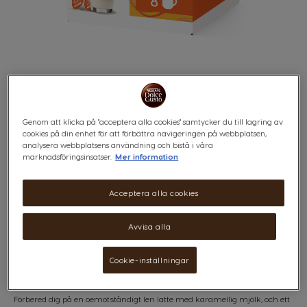
Genom att klicka på "acceptera alla cookies" samtycker du till lagring av
LATTE MACCHIATO
Skip
cookies på din enhet för att förbättra navigeringen på webbplatsen,
to
analysera webbplatsens användning och bistå i våra
the
marknadsföringsinsatser.
Mer information
CARAMEL
beginning
of
the
Acceptera alla cookies
Fyllig och storslagen
images
gallery
Avvisa alla
x8
x8
Cookie-inställningar
Förbered dig på en oemotståndigt len latte med karamellig mjölk, och ett