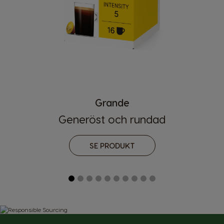
Grande
Landsväljare
Generöst och rundad
SE PRODUKT
Argentina
Austria
Spanish
German
Belgium
Belgium
French
Dutch
Brazil
Bulgaria