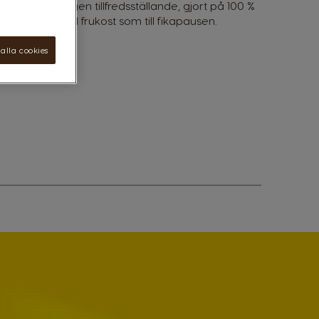
ätt och onekligen tillfredsställande, gjort på 100 %
ka perfekt till frukost som till fikapausen.
alla cookies