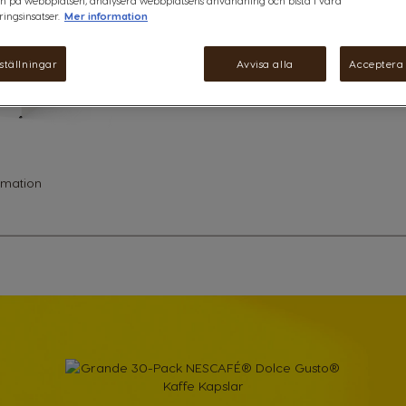
n på webbplatsen, analysera webbplatsens användning och bistå i våra
Kaffet i vår Grande-kapsel är sl
ingsinsatser.
Mer information
mellanrostade Arabica-bönor – li
Se ingredienser
ställningar
Avvisa alla
Acceptera 
rmation