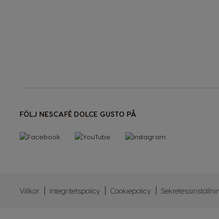
<1--/ul-->
FÖLJ NESCAFÉ DOLCE GUSTO PÅ
Villkor
Integritetspolicy
Cookiepolicy
Sekretessinställn