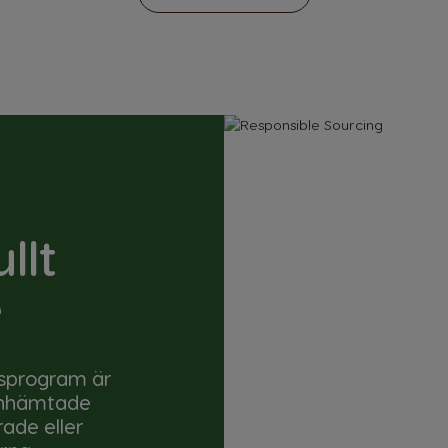
llt
e
psprogram är
 inhämtade
ade eller