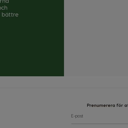
erna
och
 bättre
Prenumerera för at
Sign
E-post
Up
for