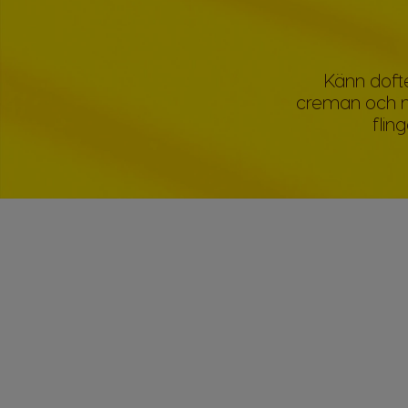
Känn doft
creman och n
flin