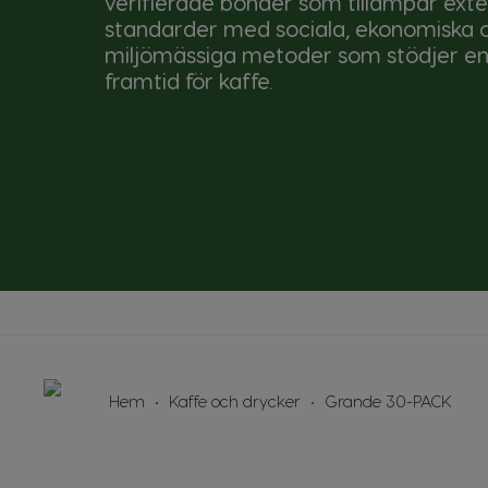
verifierade bönder som tillämpar ext
standarder med sociala, ekonomiska 
miljömässiga metoder som stödjer en
framtid för kaffe.
Hem
Kaffe och drycker
Grande 30-PACK