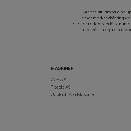
Our
Newsletter:
Genom att lämna dina uppg
emot marknadsföringsko
betrodda Nestlé-varumär
med vårt
integritetsme
MASKINER
Genio S
Piccolo XS
Upptäck Alla Maskiner