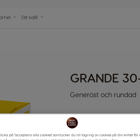
arhet
Ditt kafé
r capsules
GRANDE 30
Generöst och rundad
KAPSLAR:
x30
Capsule
Icon
icka på "acceptera alla cookies" samtycker du till lagring av cookies på din enhet för 
Grande-kaffets extra intensite