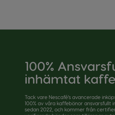
100% Ansvarsfu
inhämtat kaff
Tack vare Nescafé's avancerade inkö
100% av våra kaffebönor ansvarsfullt
sedan 2022, och kommer från certifier