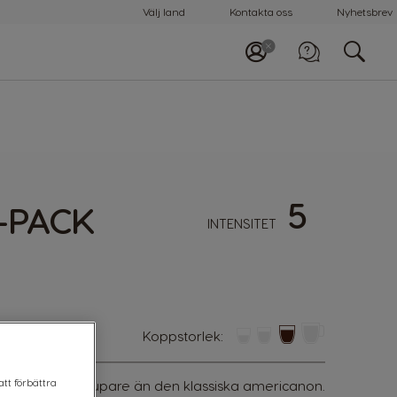
Välj land
Kontakta oss
Nyhetsbrev
5
-PACK
INTENSITET
koppstorlek:
att förbättra
t gör den lite djupare än den klassiska americanon.